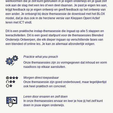
werkvormen die je zelf kunt gebruiken in je eigen onderwijs en je gaat zelf
ook aan de slag met een les of een deel daarvan. Je past je eigen les aan,
krijgt feedback op je eigen ontwerp en geeft feedback op het ontwerp van
een ander. Je ontvangt bij deze themasessie de download met het BLOX
model, dat je dus ook in de herziene versie van Kleppen Open! Actief
leren met ICT vindt.
Dit is een praktische instap-themasessie die ingaat op alle 5 stappen en
leeractiviteiten. Dit is een goed startpunt voor de themasessies Blended
Onderwijs Ontwerpen, die elk dieper ingaan op verschillende fases van
een blended of online les. Je kan ze allemaal afzonderlijk volgen.
Practice what you preach
Onze themasessies zijn zo vormgegeven dat inhoud en vorm
naadloos op elkaar aansluiten.
Morgen direct toepasbaar
Onze themasessie zijn goed onderbouwd, maar tegelijkertijd
ook heel praktisch en concreet.
Leren door ervaren en zelf doen
In onze themasessies ervaar en leer je hoe jij het zelf kunt
doen in jouw eigen onderwijs.