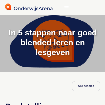
In 5 stappen naar goed
blended leren en
lesgeven
Alle sessies