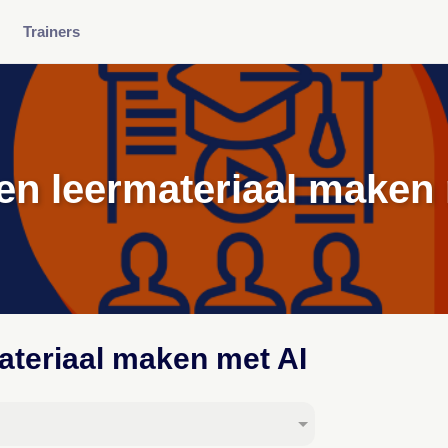
Trainers
en leermateriaal maken
ateriaal maken met AI