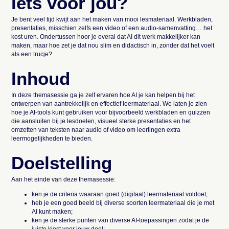
Iets voor jou?
Je bent veel tijd kwijt aan het maken van mooi lesmateriaal. Werkbladen,
presentaties, misschien zelfs een video of een audio-samenvatting… het
kost uren. Ondertussen hoor je overal dat AI dit werk makkelijker kan
maken, maar hoe zet je dat nou slim en didactisch in, zonder dat het voelt
als een trucje?
Inhoud
In deze themasessie ga je zelf ervaren hoe AI je kan helpen bij het
ontwerpen van aantrekkelijk en effectief leermateriaal. We laten je zien
hoe je AI-tools kunt gebruiken voor bijvoorbeeld werkbladen en quizzen
die aansluiten bij je lesdoelen, visueel sterke presentaties en het
omzetten van teksten naar audio of video om leerlingen extra
leermogelijkheden te bieden.
Doelstelling
Aan het einde van deze themasessie:
ken je de criteria waaraan goed (digitaal) leermateriaal voldoet;
heb je een goed beeld bij diverse soorten leermateriaal die je met
AI kunt maken;
ken je de sterke punten van diverse AI-toepassingen zodat je de