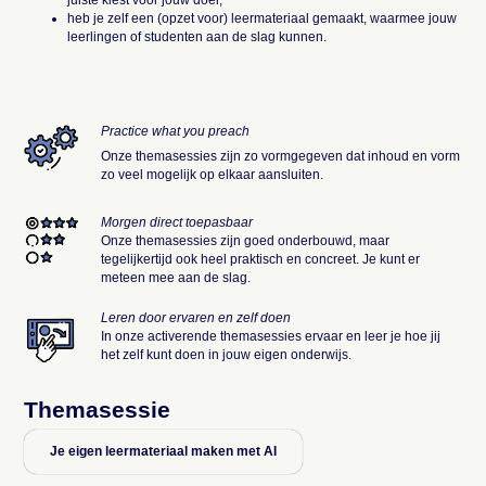
juiste kiest voor jouw doel;
heb je zelf een (opzet voor) leermateriaal gemaakt, waarmee jouw
leerlingen of studenten aan de slag kunnen.
Practice what you preach
Onze themasessies zijn zo vormgegeven dat inhoud en vorm
zo veel mogelijk op elkaar aansluiten.
Morgen direct toepasbaar
Onze themasessies zijn goed onderbouwd, maar
tegelijkertijd ook heel praktisch en concreet. Je kunt er
meteen mee aan de slag.
Leren door ervaren en zelf doen
In onze activerende themasessies ervaar en leer je hoe jij
het zelf kunt doen in jouw eigen onderwijs.
Themasessie
Je eigen leermateriaal maken met AI