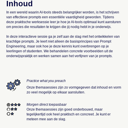
Inhoud
In een wereld waarin AI-tools steeds belangrijker worden, is het schrijven
van effectieve prompts een essentiële vaardigheid geworden. Tijdens
deze praktische werksessie leer je hoe je AI-tools optimaal kunt aansturen
om precies die resultaten te krijgen die jij nodig hebt in je onderwijs.
In deze interactieve sessie ga je zelf aan de slag met het ontwikkelen van
krachtige prompts. Je leert niet alleen de basisprincipes van Prompt
Engineering, maar ook hoe je deze kennis kunt overbrengen op je
leerlingen of studenten. We behandelen concrete voorbeelden uit de
onderwijspraktijk en werken samen aan het verfijnen van je prompts.
Practice what you preach
Onze themasessies zijn zo vormgegeven dat inhoud en vorm
zo veel mogelijk op elkaar aansluiten.
Morgen direct toepasbaar
Onze themasessies zijn goed onderbouwd, maar
tegelijkertijd ook heel praktisch en concreet. Je kunt er
meteen mee aan de slag.