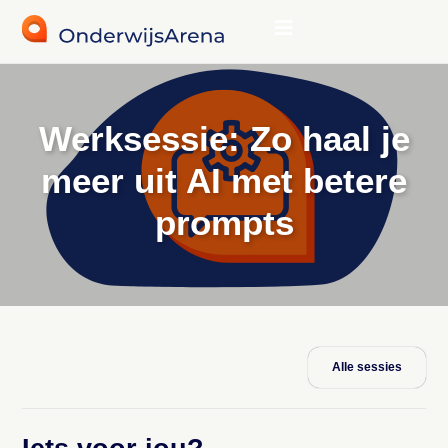
Werksessie: Zo haal je
meer uit AI met betere
prompts
Alle sessies