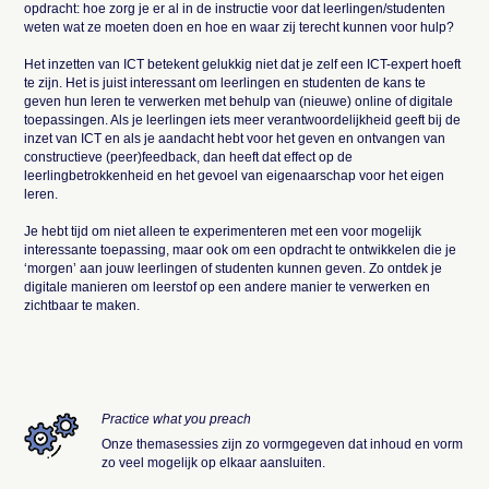
opdracht: hoe zorg je er al in de instructie voor dat leerlingen/studenten
weten wat ze moeten doen en hoe en waar zij terecht kunnen voor hulp?
Het inzetten van ICT betekent gelukkig niet dat je zelf een ICT-expert hoeft
te zijn. Het is juist interessant om leerlingen en studenten de kans te
geven hun leren te verwerken met behulp van (nieuwe) online of digitale
toepassingen. Als je leerlingen iets meer verantwoordelijkheid geeft bij de
inzet van ICT en als je aandacht hebt voor het geven en ontvangen van
constructieve (peer)feedback, dan heeft dat effect op de
leerlingbetrokkenheid en het gevoel van eigenaarschap voor het eigen
leren.
Je hebt tijd om niet alleen te experimenteren met een voor mogelijk
interessante toepassing, maar ook om een opdracht te ontwikkelen die je
‘morgen’ aan jouw leerlingen of studenten kunnen geven. Zo ontdek je
digitale manieren om leerstof op een andere manier te verwerken en
zichtbaar te maken.
Practice what you preach
Onze themasessies zijn zo vormgegeven dat inhoud en vorm
zo veel mogelijk op elkaar aansluiten.