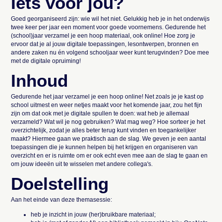
Iets voor jou?
Goed georganiseerd zijn: wie wil het niet. Gelukkig heb je in het onderwijs
twee keer per jaar een moment voor goede voornemens. Gedurende het
(school)jaar verzamel je een hoop materiaal, ook online! Hoe zorg je
ervoor dat je al jouw digitale toepassingen, lesontwerpen, bronnen en
andere zaken nu én volgend schooljaar weer kunt terugvinden? Doe mee
met de digitale opruiming!
Inhoud
Gedurende het jaar verzamel je een hoop online! Net zoals je je kast op
school uitmest en weer netjes maakt voor het komende jaar, zou het fijn
zijn om dat ook met je digitale spullen te doen: wat heb je allemaal
verzameld? Wat wil je nog gebruiken? Wat mag weg? Hoe sorteer je het
overzichtelijk, zodat je alles beter terug kunt vinden en toegankelijker
maakt? Hiermee gaan we praktisch aan de slag. We geven je een aantal
toepassingen die je kunnen helpen bij het krijgen en organiseren van
overzicht en er is ruimte om er ook echt even mee aan de slag te gaan en
om jouw ideeën uit te wisselen met andere collega's.
Doelstelling
Aan het einde van deze themasessie:
heb je inzicht in jouw (her)bruikbare materiaal;