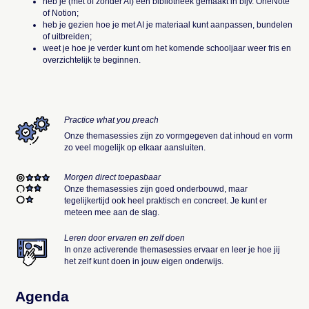
heb je (met of zonder AI) een bibliotheek gemaakt in bijv. OneNote
of Notion;
heb je gezien hoe je met AI je materiaal kunt aanpassen, bundelen
of uitbreiden;
weet je hoe je verder kunt om het komende schooljaar weer fris en
overzichtelijk te beginnen.
Practice what you preach
Onze themasessies zijn zo vormgegeven dat inhoud en vorm
zo veel mogelijk op elkaar aansluiten.
Morgen direct toepasbaar
Onze themasessies zijn goed onderbouwd, maar
tegelijkertijd ook heel praktisch en concreet. Je kunt er
meteen mee aan de slag.
Leren door ervaren en zelf doen
In onze activerende themasessies ervaar en leer je hoe jij
het zelf kunt doen in jouw eigen onderwijs.
Agenda