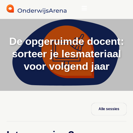
De opgeruimde docent:
sorteer je lesmateriaal
voor volgend jaar
Alle sessies